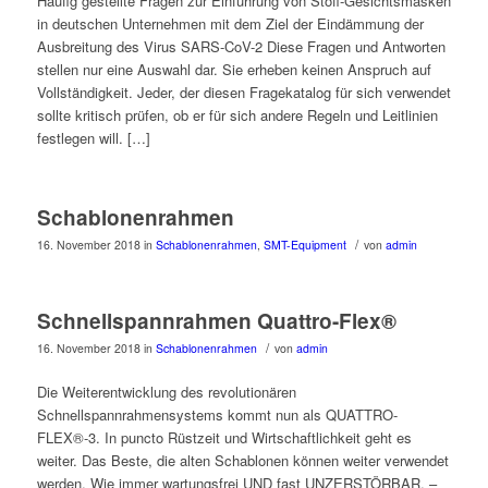
Häufig gestellte Fragen zur Einführung von Stoff-Gesichtsmasken
in deutschen Unternehmen mit dem Ziel der Eindämmung der
Ausbreitung des Virus SARS-CoV-2 Diese Fragen und Antworten
stellen nur eine Auswahl dar. Sie erheben keinen Anspruch auf
Vollständigkeit. Jeder, der diesen Fragekatalog für sich verwendet
sollte kritisch prüfen, ob er für sich andere Regeln und Leitlinien
festlegen will. […]
Schablonenrahmen
/
16. November 2018
in
Schablonenrahmen
,
SMT-Equipment
von
admin
Schnellspannrahmen Quattro-Flex®
/
16. November 2018
in
Schablonenrahmen
von
admin
Die Weiterentwicklung des revolutionären
Schnellspannrahmensystems kommt nun als QUATTRO-
FLEX®-3. In puncto Rüstzeit und Wirtschaftlichkeit geht es
weiter. Das Beste, die alten Schablonen können weiter verwendet
werden. Wie immer wartungsfrei UND fast UNZERSTÖRBAR. –